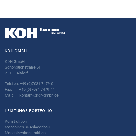
KDH GMBH
KDH GmbH
Schönbuchstraße 51
71155 Altdorf
Telefon: +49 (0)7031 7479-0
Fax: +49 (0)7031 7479-44
Mail:
kontakt@kdh-gmbh.de
LEISTUNGS-PORTFOLIO
Konstruktion
Maschinen- & Anlagenbau
Maschinenkonstruktion