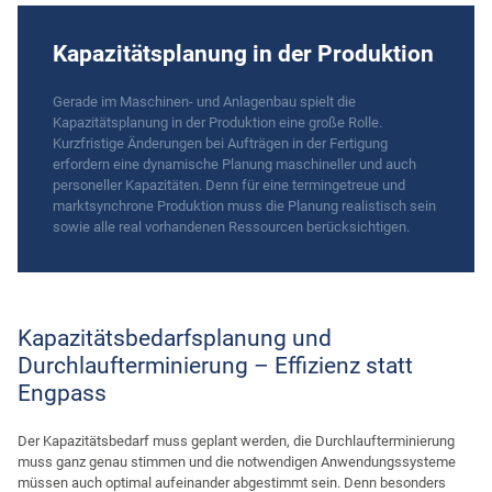
Kapazitätsplanung in der Produktion
Gerade im Maschinen- und Anlagenbau spielt die
Kapazitätsplanung in der Produktion eine große Rolle.
Kurzfristige Änderungen bei Aufträgen in der Fertigung
erfordern eine dynamische Planung maschineller und auch
personeller Kapazitäten. Denn für eine termingetreue und
marktsynchrone Produktion muss die Planung realistisch sein
sowie alle real vorhandenen Ressourcen berücksichtigen.
Kapazitätsbedarfsplanung und
Durchlaufterminierung – Effizienz statt
Engpass
Der Kapazitätsbedarf muss geplant werden, die Durchlaufterminierung
muss ganz genau stimmen und die notwendigen Anwendungssysteme
müssen auch optimal aufeinander abgestimmt sein. Denn besonders