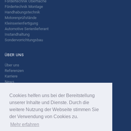
Fördertechnik Oberfläche
Fördertechnik Montage
Handhabungstechnik
Motorenprüfstände
Kleinserienfertigung
Automotive Serienlieferant
Instandhaltung
Sondervorrichtungsbau
ÜBER UNS
Über uns
Referenzen
Karriere
News
Cookies helfen uns bei der Bereitstellung
KONTAKT
unserer Inhalte und Dienste. Durch die
Kontaktieren Sie uns
weitere Nutzung der Webseite stimmen Sie
Standorte
der Verwendung von Cookies zu.
Impressum
Datenschutz
Mehr erfahren