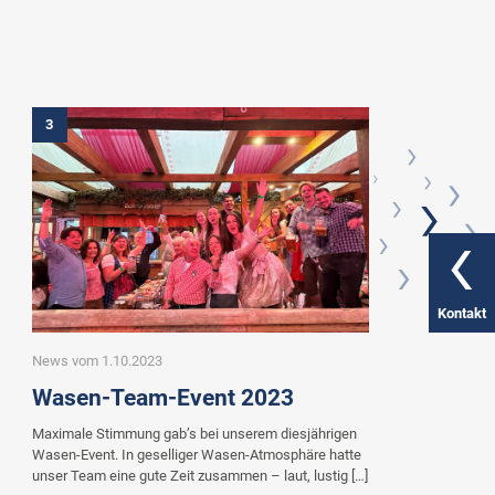
3
Kontakt
News vom 1.10.2023
Ne
Wasen-Team-Event 2023
S
F
Maximale Stimmung gab’s bei unserem diesjährigen
Wasen-Event. In geselliger Wasen-Atmosphäre hatte
Au
unser Team eine gute Zeit zusammen – laut, lustig […]
wi