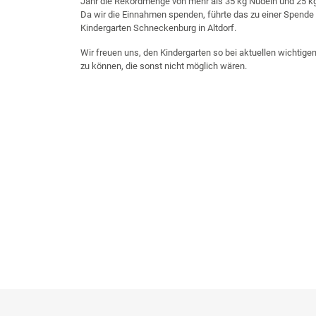
Jahr die Rekordmenge von mehr als 35 kg Nudeln und 25 kg
Da wir die Einnahmen spenden, führte das zu einer Spende
Kindergarten Schneckenburg in Altdorf.
Wir freuen uns, den Kindergarten so bei aktuellen wichtige
zu können, die sonst nicht möglich wären.