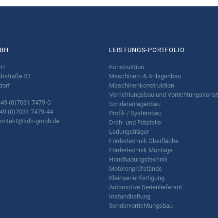
BH
LEISTUNGS-PORTFOLIO
bH
Konstruktion
hstraße 51
Maschinen- & Anlagenbau
dorf
Maschinenkonstruktion
Vorrichtungsbau und Vorrichtungskonst
+49 (0)7031 7479-0
Sonderanlagenbau
 (0)7031 7479-44
Profil- / Systembau
ontakt@kdh-gmbh.de
Dreh- und Frästeile
Ladungsträger
Fördertechnik Oberfläche
Fördertechnik Montage
Handhabungstechnik
Motorenprüfstände
Kleinserienfertigung
Automotive Serienlieferant
Instandhaltung
Sondervorrichtungsbau