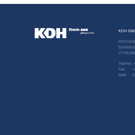
KDH GM
KDH Gm
Schönbuc
71155 Alt
Telefon: 
Fax: +49
Mail:
k